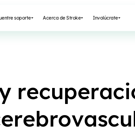
uentre soporte
Acerca de Stroke
Involúcrate
y
r
e
c
u
p
e
r
a
c
i
c
e
r
e
b
r
o
v
a
s
c
u