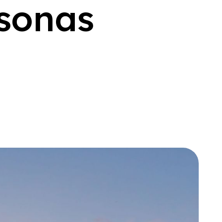
s
o
n
a
s