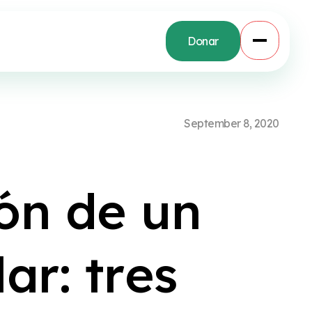
Donar
S
e
p
t
e
m
b
e
r
8
,
2
0
2
0
ó
n
d
e
u
n
l
a
r
:
t
r
e
s