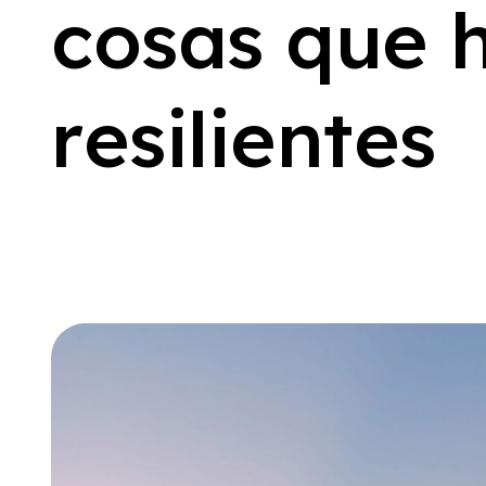
c
o
s
a
s
q
u
e
r
e
s
i
l
i
e
n
t
e
s