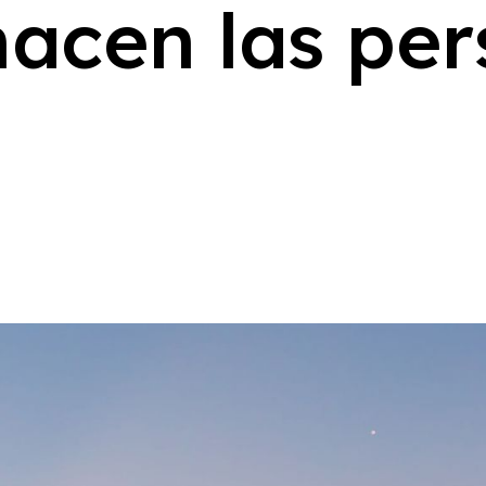
h
a
c
e
n
l
a
s
p
e
r