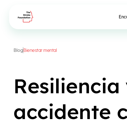
Enc
B
l
o
g
B
i
e
n
e
s
t
a
r
m
e
n
t
a
l
R
e
s
i
l
i
e
n
c
i
a
a
c
c
i
d
e
n
t
e