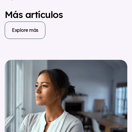
M
á
s
a
r
t
í
c
u
l
o
s
Explore más