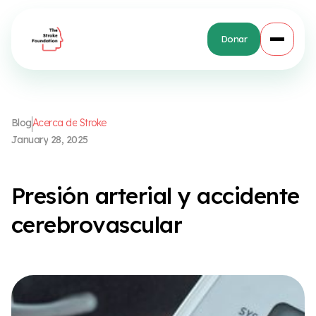
Donar
B
l
o
g
A
c
e
r
c
a
d
e
S
t
r
o
k
e
J
a
n
u
a
r
y
2
8
,
2
0
2
5
P
r
e
s
i
ó
n
a
r
t
e
r
i
a
l
y
a
c
c
i
d
e
n
t
e
c
e
r
e
b
r
o
v
a
s
c
u
l
a
r