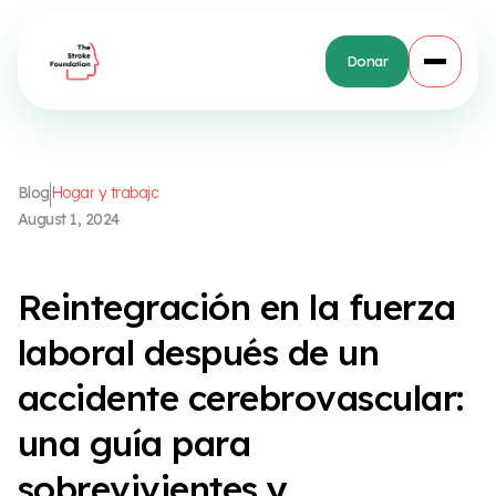
Donar
B
l
o
g
H
o
g
a
r
y
t
r
a
b
a
j
o
A
u
g
u
s
t
1
,
2
0
2
4
R
e
i
n
t
e
g
r
a
c
i
ó
n
e
n
l
a
f
u
e
r
z
a
l
a
b
o
r
a
l
d
e
s
p
u
é
s
d
e
u
n
a
c
c
i
d
e
n
t
e
c
e
r
e
b
r
o
v
a
s
c
u
l
a
r
:
u
n
a
g
u
í
a
p
a
r
a
s
o
b
r
e
v
i
v
i
e
n
t
e
s
y