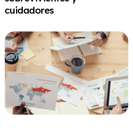
c
u
i
d
a
d
o
r
e
s