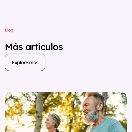
B
l
o
g
M
á
s
a
r
t
í
c
u
l
o
s
Explore más