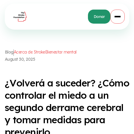
Donar
B
l
o
g
A
c
e
r
c
a
d
e
S
t
r
o
k
e
B
i
e
n
e
s
t
a
r
m
e
n
t
a
l
A
u
g
u
s
t
3
0
,
2
0
2
5
¿
V
o
l
v
e
r
á
a
s
u
c
e
d
e
r
?
¿
C
ó
m
o
c
o
n
t
r
o
l
a
r
e
l
m
i
e
d
o
a
u
n
s
e
g
u
n
d
o
d
e
r
r
a
m
e
c
e
r
e
b
r
a
l
y
t
o
m
a
r
m
e
d
i
d
a
s
p
a
r
a
p
r
e
v
e
n
i
r
l
o