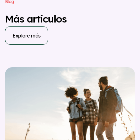
B
l
o
g
M
á
s
a
r
t
í
c
u
l
o
s
Explore más