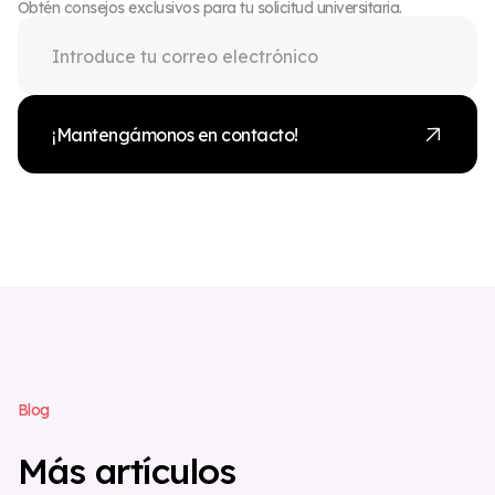
Obtén consejos exclusivos para tu solicitud universitaria.
¡Mantengámonos en contacto!
B
l
o
g
M
á
s
a
r
t
í
c
u
l
o
s