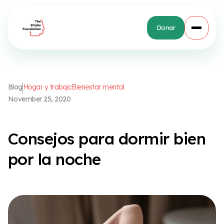
Donar
B
l
o
g
H
o
g
a
r
y
t
r
a
b
a
j
o
B
i
e
n
e
s
t
a
r
m
e
n
t
a
l
N
o
v
e
m
b
e
r
2
5
,
2
0
2
0
C
o
n
s
e
j
o
s
p
a
r
a
d
o
r
m
i
r
b
i
e
n
p
o
r
l
a
n
o
c
h
e