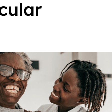
c
u
l
a
r