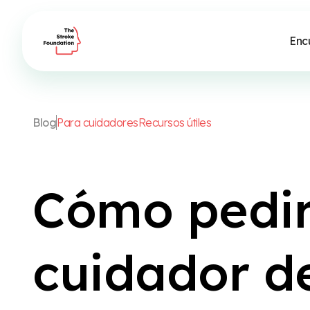
Enc
B
l
o
g
P
a
r
a
c
u
i
d
a
d
o
r
e
s
R
e
c
u
r
s
o
s
ú
t
i
l
e
s
C
ó
m
o
p
e
d
i
c
u
i
d
a
d
o
r
d