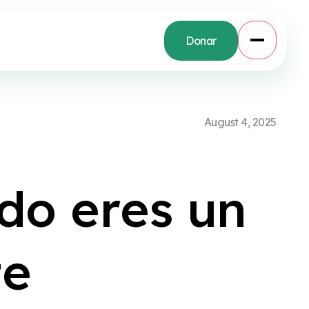
Donar
A
u
g
u
s
t
4
,
2
0
2
5
d
o
e
r
e
s
u
n
t
e