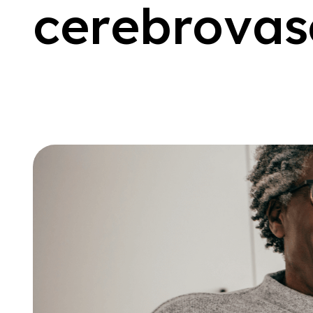
c
e
r
e
b
r
o
v
a
s