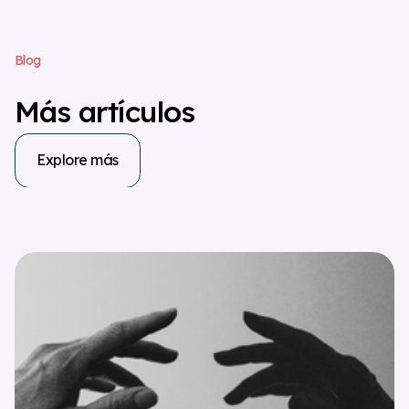
B
l
o
g
M
á
s
a
r
t
í
c
u
l
o
s
Explore más