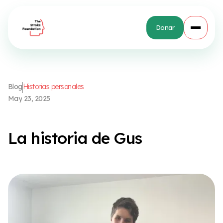
Donar
B
l
o
g
H
i
s
t
o
r
i
a
s
p
e
r
s
o
n
a
l
e
s
M
a
y
2
3
,
2
0
2
5
L
a
h
i
s
t
o
r
i
a
d
e
G
u
s